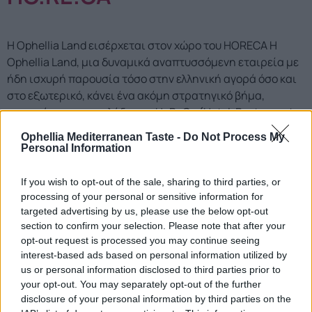
Η Ophellia Land εισέρχεται στον χώρο του HORECA Η
Ophellia Land, μια δυναμικά αναπτυσσόμενη εταιρεία με
ήδη ισχυρή παρουσία τόσο στην ελληνική αγορά όσο και
στο εξωτερικό, κάνει ένα ακόμη στρατηγικό βήμα,
εισερχόμενη στον κλάδο της HoReCa (Hotel, Restaurant,
Café). Με σημαντική εμπειρία στις εξαγωγές και ένα
Ophellia Mediterranean Taste -
Do Not Process My
καλά εδραιωμένο δίκτυο διανομής στην εγχώρια αγορά, η
Personal Information
[…]
If you wish to opt-out of the sale, sharing to third parties, or
Εξαιρετικό παρθένο
processing of your personal or sensitive information for
ελαιόλαδο Ophellia,ένα
targeted advertising by us, please use the below opt-out
section to confirm your selection. Please note that after your
ταξίδι απο την Κρήτη στο
opt-out request is processed you may continue seeing
interest-based ads based on personal information utilized by
πιάτο σας!
us or personal information disclosed to third parties prior to
your opt-out. You may separately opt-out of the further
disclosure of your personal information by third parties on the