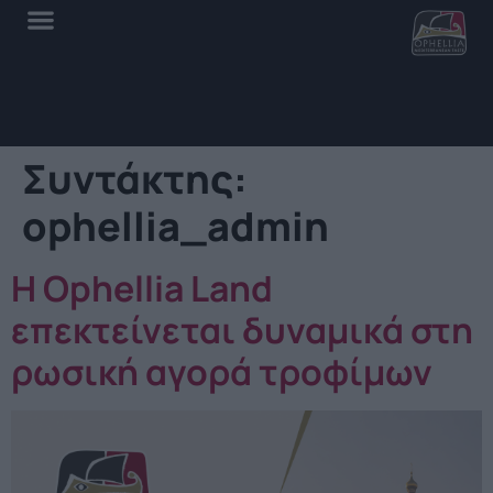
Συντάκτης:
ophellia_admin
Η Ophellia Land
επεκτείνεται δυναμικά στη
ρωσική αγορά τροφίμων