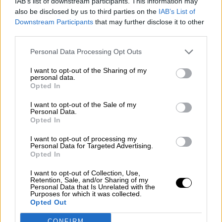
IAB’s list of downstream participants. This information may
Δεν είναι τυχαίο ότι ήδη από την αρχαιότητα η Κρήτη
also be disclosed by us to third parties on the
IAB’s List of
φημίζεται για τον πολιτισμό της, την πλούσια φυσική
Downstream Participants
that may further disclose it to other
ομορφιά της, αλλά και την κουζίνα της, που θεωρείται
third parties.
από τις πιο υγιεινές και νόστιμες στο κόσμο αποτελώντας
Personal Data Processing Opt Outs
έναν από τους κύριους εκπροσώπους της Μεσογειακής
διατροφής παγκοσμίως. Και τι υπάρχει στην καρδιά της
I want to opt-out of the Sharing of my
personal data.
Κρητικής κουζίνας? Μα φυσικά […]
Opted In
Η Ophellia Land στο Ιράν
I want to opt-out of the Sale of my
Personal Data.
Opted In
Η Ophellia Land Οδεύει προς την Iran Agrofood 2025 – Ένα
I want to opt-out of processing my
Personal Data for Targeted Advertising.
Ταξίδι Γεύσης και Παράδοσης Είμαστε υπερήφανοι να
Opted In
ανακοινώσουμε ότι η Ophellia Land θα συμμετάσχει σε
μία από τις σημαντικότερες διεθνείς εκθέσεις τροφίμων
I want to opt-out of Collection, Use,
Retention, Sale, and/or Sharing of my
και ποτών στη Μέση Ανατολή, την Iran Agrofood 2025, που
Personal Data that Is Unrelated with the
Purposes for which it was collected.
θα πραγματοποιηθεί στην Τεχεράνη από τις 19 έως τις 22
Opted Out
Μαΐου. Η […]
CONFIRM