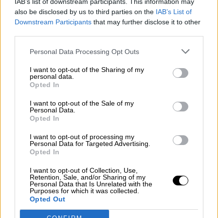
IAB’s list of downstream participants. This information may
Open Εταιρεία
also be disclosed by us to third parties on the
IAB’s List of
Η Εταιρεία μας
Downstream Participants
that may further disclose it to other
Το Δίκτυό μας
third parties.
Τα καταστήματά μας
B2B
Personal Data Processing Opt Outs
Blog
ΚΑΡΙΕΡΑ
I want to opt-out of the Sharing of my
Επικοινωνία
personal data.
Opted In
Search
I want to opt-out of the Sale of my
Personal Data.
Opted In
I want to opt-out of processing my
Personal Data for Targeted Advertising.
Opted In
I want to opt-out of Collection, Use,
Retention, Sale, and/or Sharing of my
Personal Data that Is Unrelated with the
Purposes for which it was collected.
Opted Out