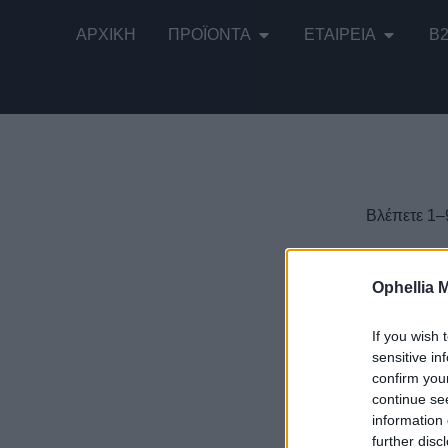
ΑΡΧΙΚΉ
ΠΡΟΪΌΝΤΑ
ΕΤΑΙΡΕΊΑ
B
Βλέπετε 1–
Ophellia 
If you wish 
Πράσινες ε
sensitive in
300γρ
confirm you
continue se
information 
further disc