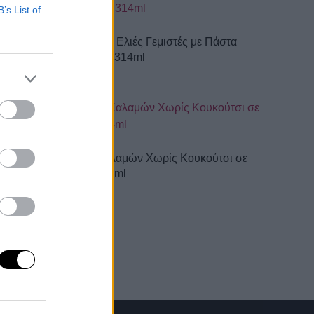
B’s List of
ue cheese
Πράσινες Ελιές Γεμιστές με Πάστα
Πιπεριάς 314ml
 Άλμη
Ελιές Καλαμών Χωρίς Κουκούτσι σε
Άλμη 314ml