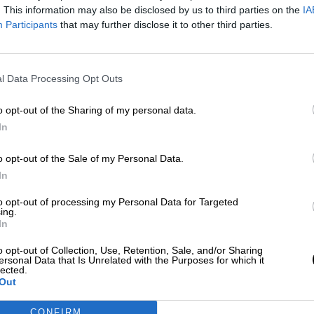
. This information may also be disclosed by us to third parties on the
IA
Participants
that may further disclose it to other third parties.
ιές γεμιστές με τυρί 370ml
Πράσινες ελιές γεμιστές με Bl
370ml
l Data Processing Opt Outs
o opt-out of the Sharing of my personal data.
In
λιές σε Άλμη 314g
Ελιές Καλαμών Ολόκληρες σε
o opt-out of the Sale of my Personal Data.
314ml
In
to opt-out of processing my Personal Data for Targeted
ing.
In
2
→
1
o opt-out of Collection, Use, Retention, Sale, and/or Sharing
ersonal Data that Is Unrelated with the Purposes for which it
lected.
Out
CONFIRM