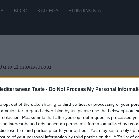
2B
BLOG
ΚΑΡΙΕΡΑ
ΕΠΙΚΟΙΝΩΝΊΑ
9 από 11 αποτελέσματα
Mediterranean Taste -
Do Not Process My Personal Informat
to opt-out of the sale, sharing to third parties, or processing of your per
λιές χωρίς κουκούτσι σε άλμη
Πράσινες ελιές γεμιστές με σκ
formation for targeted advertising by us, please use the below opt-out s
300γρ
r selection. Please note that after your opt-out request is processed y
eing interest-based ads based on personal information utilized by us or
disclosed to third parties prior to your opt-out. You may separately opt-
losure of your personal information by third parties on the IAB’s list of