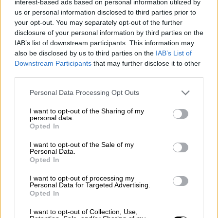
interest-based ads based on personal information utilized by
Open Εταιρεία
us or personal information disclosed to third parties prior to
Η Εταιρεία μας
your opt-out. You may separately opt-out of the further
Το Δίκτυό μας
disclosure of your personal information by third parties on the
Τα καταστήματά μας
IAB’s list of downstream participants. This information may
B2B
also be disclosed by us to third parties on the
IAB’s List of
Blog
Downstream Participants
that may further disclose it to other
ΚΑΡΙΕΡΑ
Επικοινωνία
third parties.
Search
Personal Data Processing Opt Outs
I want to opt-out of the Sharing of my
personal data.
Opted In
I want to opt-out of the Sale of my
Personal Data.
Opted In
I want to opt-out of processing my
Personal Data for Targeted Advertising.
Opted In
I want to opt-out of Collection, Use,