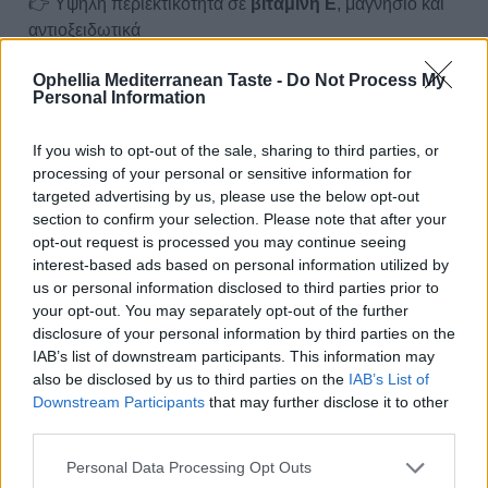
👉 Υψηλή περιεκτικότητα σε
βιταμίνη Ε
, μαγνήσιο και
αντιοξειδωτικά
Ιδανικό για smoothies, πρωτεϊνικές μπάρες, pancakes, ή
Ophellia Mediterranean Taste -
Do Not Process My
Personal Information
σκέτο με κουτάλι!
100% Αμυγδαλοβούτυρο
Ophellia
: Τίποτα λιγότερο.
If you wish to opt-out of the sale, sharing to third parties, or
Τίποτα περιττό. Μόνο αμύγδαλο.
processing of your personal or sensitive information for
Η γεύση και η διατροφική αξία που αξίζεις – φυσικά!
targeted advertising by us, please use the below opt-out
section to confirm your selection. Please note that after your
opt-out request is processed you may continue seeing
Διατροφικά Στοιχεία
interest-based ads based on personal information utilized by
us or personal information disclosed to third parties prior to
Επιπλέον Πληροφορίες
your opt-out. You may separately opt-out of the further
Κωδικός προϊόντος:
PB527
disclosure of your personal information by third parties on the
Κατηγορίες:
Αμυγδαλοβούτυρο
,
Βούτυρα Ξηρών Καρπών
IAB’s list of downstream participants. This information may
Ετικέτα:
Without Sugar
also be disclosed by us to third parties on the
IAB’s List of
Downstream Participants
that may further disclose it to other
third parties.
Personal Data Processing Opt Outs