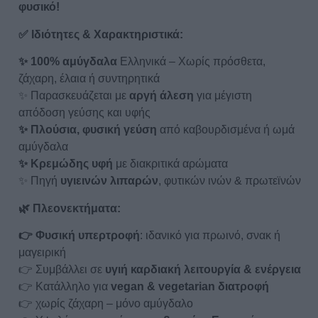
φυσικό!
✅
Ιδιότητες & Χαρακτηριστικά:
✨ 100% αμύγδαλα
Ελληνικά – Χωρίς πρόσθετα,
ζάχαρη, έλαια ή συντηρητικά
✨ Παρασκευάζεται με
αργή άλεση
για μέγιστη
απόδοση γεύσης και υφής
✨ Πλούσια, φυσική γεύση
από καβουρδισμένα ή ωμά
αμύγδαλα
✨ Κρεμώδης υφή
με διακριτικά αρώματα
✨ Πηγή
υγιεινών λιπαρών
, φυτικών ινών & πρωτεϊνών
🌿
Πλεονεκτήματα:
👉 Φυσική υπερτροφή
: ιδανικό για πρωινό, σνακ ή
μαγειρική
👉 Συμβάλλει σε
υγιή καρδιακή λειτουργία & ενέργεια
👉 Κατάλληλο για
vegan & vegetarian διατροφή
👉 χωρίς ζάχαρη – μόνο αμύγδαλο