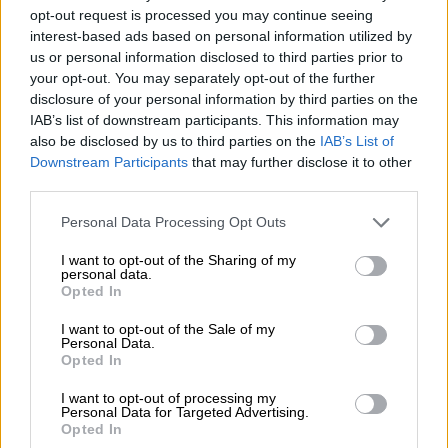
Μακεδονίας, λουσμένα από τον ελληνικό ήλιο και προικισμένα με
opt-out request is processed you may continue seeing
ανεξάντλητη φυσική ομορφιά, φύεται το γλυκό χαμομήλι που
interest-based ads based on personal information utilized by
μπορείτε να πιείτε ως ρόφημα και είναι γνωστό για τις ευεργετικές
us or personal information disclosed to third parties prior to
του ιδιότητες που συμβάλλουν στη σωματική και πνευματική
ευεξία.
your opt-out. You may separately opt-out of the further
disclosure of your personal information by third parties on the
Πλεονεκτήματα Ποιότητας του Ελληνικού Χαμομηλιού
IAB’s list of downstream participants. This information may
also be disclosed by us to third parties on the
IAB’s List of
Πλούσιο σε αιθέρια έλαια με έντονο άρωμα και γεύση
Downstream Participants
that may further disclose it to other
Υψηλή συγκέντρωση αντιοξειδωτικών και βιοδραστικών
ενώσεων
third parties.
Καλλιεργείται φυσικά σε καθαρά μεσογειακά
οικοσυστήματα
Personal Data Processing Opt Outs
Ανώτερες καταπραϋντικές και ηρεμιστικές ιδιότητες
Αναγνωρισμένο για την αγνότητά του και τις παραδοσιακές
I want to opt-out of the Sharing of my
μεθόδους καλλιέργειάς του
personal data.
Opted In
Γαστρονομικές χρήσεις του ελληνικού χαμομηλιού
I want to opt-out of the Sale of my
Εμποτισμένο σε φυτικά τσάγια και χαλαρωτικά ροφήματα
Personal Data.
Αρώματα για επιδόρπια (κέικ, μπισκότα, κρέμες)
Opted In
Αρωματική προσθήκη σε μαρμελάδες και σιρόπια
Βάση έγχυσης για λικέρ και κοκτέιλ
I want to opt-out of processing my
Χρησιμοποιείται σε γκουρμέ σάλτσες, μαρινάδες και
Personal Data for Targeted Advertising.
ντρέσινγκ
Opted In