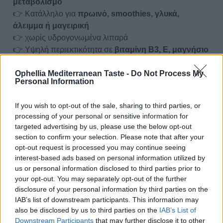
μεταβολισμό
👉 Κατάλληλο για
πρωινό, smoothies, γλυκά,
άλειμμα ή μαγειρική
👉 χωρίς υδρογονωμένα λιπαρά
👉 Υψηλή περιεκτικότητα σε
βιταμίνη Β3, Ε, μαγνήσιο
& κάλιο
👉 Φυσική επιλογή για σνακ χωρίς ενοχές!
Ophellia Mediterranean Taste -
Do Not Process My
Personal Information
100% Φυστικοβούτυρο
Ophellia
– Μόνο φυστίκι,
τίποτα περιττό.
If you wish to opt-out of the sale, sharing to third parties, or
processing of your personal or sensitive information for
Η ενέργεια της φύσης σε κάθε κουταλιά.
targeted advertising by us, please use the below opt-out
section to confirm your selection. Please note that after your
Διατροφικά Στοιχεία
opt-out request is processed you may continue seeing
interest-based ads based on personal information utilized by
Επιπλέον Πληροφορίες
us or personal information disclosed to third parties prior to
Κωδικός προϊόντος:
PB513
your opt-out. You may separately opt-out of the further
Κατηγορία:
Φιστικοβούτηρο
disclosure of your personal information by third parties on the
Ετικέτα:
Χωρίς Ζάχαρη
IAB’s list of downstream participants. This information may
also be disclosed by us to third parties on the
IAB’s List of
Downstream Participants
that may further disclose it to other