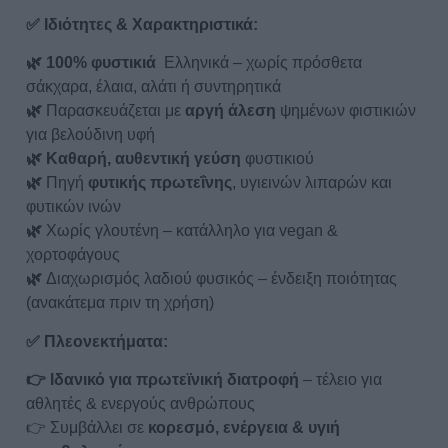
✅
Ιδιότητες & Χαρακτηριστικά:
🌿 100% φυστικιά
Ελληνικά – χωρίς πρόσθετα
σάκχαρα, έλαια, αλάτι ή συντηρητικά
🌿
Παρασκευάζεται με
αργή άλεση
ψημένων φιστικιών
για βελούδινη υφή
🌿 Καθαρή, αυθεντική γεύση
φυστικιού
🌿
Πηγή
φυτικής πρωτεΐνης
, υγιεινών λιπαρών και
φυτικών ινών
🌿
Χωρίς γλουτένη – κατάλληλο για vegan &
χορτοφάγους
🌿
Διαχωρισμός λαδιού φυσικός – ένδειξη ποιότητας
(ανακάτεμα πριν τη χρήση)
✅ Πλεονεκτήματα:
👉 Ιδανικό για πρωτεϊνική διατροφή
– τέλειο για
αθλητές & ενεργούς ανθρώπους
👉 Συμβάλλει σε
κορεσμό, ενέργεια & υγιή