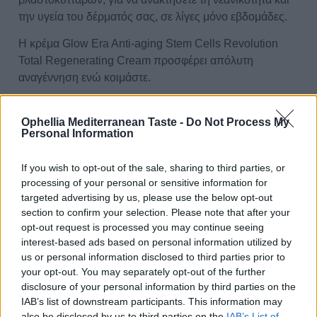
την υγεία του δέρματός σας, σε λίγες μόνο εβδομάδες.
Η κρέμα Glow Era Anti-aging Stem Cells Revolution
Total Regenerating Cream προσφέρει απόλυτη
αναγέννηση ενώ κοιμάστε.
Η βαθιά ενυδατική της δράση σβήνει τη δίψα των
κυττάρων και αυξάνει την αντοχή τους.
Ophellia Mediterranean Taste -
Do Not Process My
GR
Personal Information
Τα αντιοξειδωτικά της επιτίθενται στους παράγοντες της
μοριακής γήρανσης.
If you wish to opt-out of the sale, sharing to third parties, or
Η αρχέγονη ζωή των βλαστοκυττάρων απελευθερώνει
processing of your personal or sensitive information for
τις φυσικές δυνάμεις αναγέννησης και αναδόμησης του
targeted advertising by us, please use the below opt-out
δέρματος.
section to confirm your selection. Please note that after your
0
Εφαρμόζετε κάθε βράδυ πριν τον ύπνο και
opt-out request is processed you may continue seeing
απολαμβάνετε ένα ξεκούραστο πρόσωπο κάθε πρωί
interest-based ads based on personal information utilized by
us or personal information disclosed to third parties prior to
που ξυπνάτε. Το χαμόγελό σας είναι η πιο όμορφη
your opt-out. You may separately opt-out of the further
καλημέρα!
disclosure of your personal information by third parties on the
IAB’s list of downstream participants. This information may
Διατροφικά Στοιχεία
also be disclosed by us to third parties on the
IAB’s List of