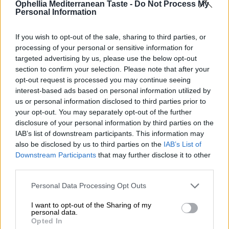
συνοδευτικό
Ophellia Mediterranean Taste -
Do Not Process My
Personal Information
Φέρτε την αυθεντική ποιότητα της ελληνικής
μακαρονοποιίας στο τραπέζι σας με Ophellia!
If you wish to opt-out of the sale, sharing to third parties, or
processing of your personal or sensitive information for
targeted advertising by us, please use the below opt-out
Διατροφικά Στοιχεία
section to confirm your selection. Please note that after your
opt-out request is processed you may continue seeing
Επιπλέον Πληροφορίες
interest-based ads based on personal information utilized by
Κωδικός προϊόντος:
PA696
us or personal information disclosed to third parties prior to
Κατηγορία:
Χειροποίητα Ζυμαρικά
your opt-out. You may separately opt-out of the further
disclosure of your personal information by third parties on the
IAB’s list of downstream participants. This information may
also be disclosed by us to third parties on the
IAB’s List of
Downstream Participants
that may further disclose it to other
ΣΧΕΤΙΚΑ ΠΡΟΪΟΝΤΑ
third parties.
Personal Data Processing Opt Outs
I want to opt-out of the Sharing of my
personal data.
Κοφτό Μακαρονάκι Τρικολόρε
Opted In