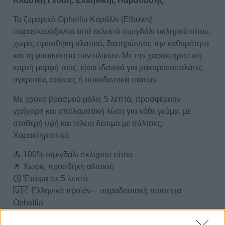
Κλασική Γεύση, Ελληνικής Παράδοσης
Τα ζυμαρικά Ophellia Κοράλλι (Elbows)
παρασκευάζονται από εκλεκτό σιμιγδάλι σκληρού σίτου,
χωρίς προσθήκη αλατιού, διατηρώντας την καθαρότητα
και τη φυσικότητα των υλικών. Με την χαρακτηριστική
κυρτή μορφή τους, είναι ιδανικά για μακαρονοσαλάτες,
ογκρατέν, σούπες ή συνοδευτικά πιάτων.
Με χρόνο βρασμού μόλις 5 λεπτά, προσφέρουν
γρήγορη και απολαυστική λύση για κάθε γεύμα, με
σταθερή υφή και τέλειο δέσιμο με σάλτσες.
Χαρακτηριστικά:
🍝 100% σιμιγδάλι σκληρού σίτου
🧂 Χωρίς προσθήκη αλατιού
⏱ Έτοιμα σε 5 λεπτά
🇬🇷 Ελληνικό προϊόν – παραδοσιακή ποιότητα
Ophellia
🥗 Ιδανικά για σαλάτες, φούρνο ή καθημερινό