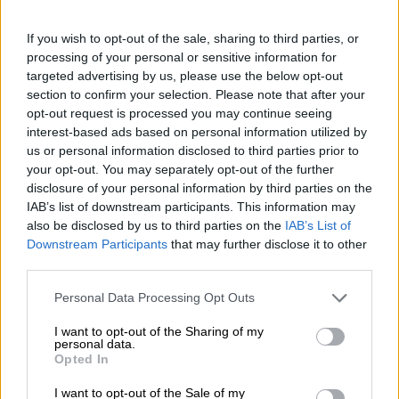
If you wish to opt-out of the sale, sharing to third parties, or
processing of your personal or sensitive information for
targeted advertising by us, please use the below opt-out
section to confirm your selection. Please note that after your
opt-out request is processed you may continue seeing
interest-based ads based on personal information utilized by
us or personal information disclosed to third parties prior to
your opt-out. You may separately opt-out of the further
disclosure of your personal information by third parties on the
Cart
IAB’s list of downstream participants. This information may
also be disclosed by us to third parties on the
IAB’s List of
Downstream Participants
that may further disclose it to other
third parties.
Personal Data Processing Opt Outs
Olivin Hyaluronic Face Serum 30ml
I want to opt-out of the Sharing of my
ΤΙΜΗ:
personal data.
Opted In
Ορός προσώπου με γλυκερίνη και 1% υαλουρονικό οξύ που
ενυδατώνει το δέρμα και επαναφέρει την ελαστικότητα του.
I want to opt-out of the Sale of my