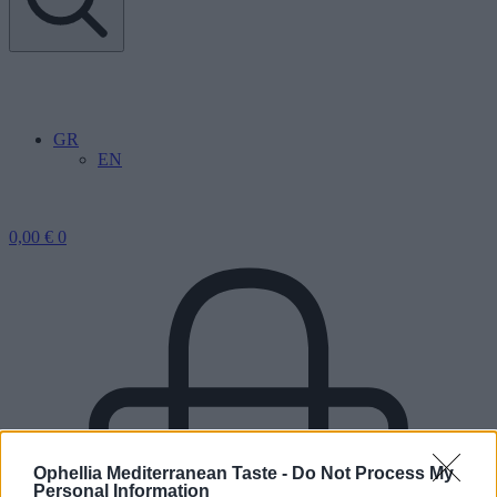
GR
EN
0,00
€
0
Ophellia Mediterranean Taste -
Do Not Process My
Personal Information