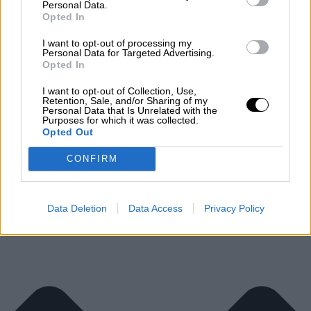
Personal Data.
Επαναφέρει την ελαστικότητα του δέρματος.
Opted In
Προσφέρει 24h ενυδάτωση.
Συμβάλει στην νεανική όψη της επιδερμίδας.
I want to opt-out of processing my
Personal Data for Targeted Advertising.
Χρήση:
Opted In
Εφαρμόζετε πρωί – βράδυ σε καθαρό δέρμα στο πρόσωπο, το
λαιμό και το ντεκολτέ και κάνετε απαλό μασάζ. Συνεχίζετε με την
I want to opt-out of Collection, Use,
καθημερινή σας κρέμα.
Retention, Sale, and/or Sharing of my
Personal Data that Is Unrelated with the
Purposes for which it was collected.
Opted Out
Διατροφικά Στοιχεία
CONFIRM
Data Deletion
Data Access
Privacy Policy