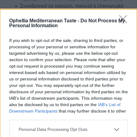
Συνοδευτικό σε γιαούρτι, παγωτό ή cheesecake
Συνδυασμός με μαλακά τυριά για γκουρμέ
Ophellia Mediterranean Taste -
Do Not Process My
προτάσεις
Personal Information
Γεύση αυθεντική, γλυκιά και νοσταλγική. Ένα
παραδοσιακό γλυκό που δεν πρέπει να λείπει από
If you wish to opt-out of the sale, sharing to third parties, or
κανένα σπίτι!
processing of your personal or sensitive information for
targeted advertising by us, please use the below opt-out
Διατροφικά Στοιχεία
section to confirm your selection. Please note that after your
opt-out request is processed you may continue seeing
Επιπλέον Πληροφορίες
interest-based ads based on personal information utilized by
us or personal information disclosed to third parties prior to
Κωδικός προϊόντος:
SW554
your opt-out. You may separately opt-out of the further
Κατηγορίες:
Γλυκά Κουταλιού
,
Παραδοσιακά Γλυκά
disclosure of your personal information by third parties on the
IAB’s list of downstream participants. This information may
also be disclosed by us to third parties on the
IAB’s List of
Downstream Participants
that may further disclose it to other
third parties.
ΣΧΕΤΙΚΑ ΠΡΟΪΟΝΤΑ
Personal Data Processing Opt Outs