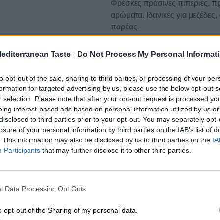
Φρέσκες πράσινες πιπεριές, πρ
αρώματα. Ιδανικές για μεζέδες,
παρέας.
✅
Ιδανικές για:
Mediterranean Taste -
Do Not Process My Personal Informat
🥗 Πικάντικες σαλάτες
🧀 Πιατέλες με τυριά & αλ
to opt-out of the sale, sharing to third parties, or processing of your per
🥪 Γευστικά σάντουιτς
formation for targeted advertising by us, please use the below opt-out s
r selection. Please note that after your opt-out request is processed y
🍷 Συνοδευτικό σε ούζο/κ
eing interest-based ads based on personal information utilized by us or
🌿
Πλεονεκτήματα:
disclosed to third parties prior to your opt-out. You may separately opt-
losure of your personal information by third parties on the IAB’s list of
✔️ 100% φυσικό Ελληνικό προϊ
. This information may also be disclosed by us to third parties on the
IA
✔️ Τραγανή υφή & φρέσκια γεύ
Participants
that may further disclose it to other third parties.
✔️ Ιδανικές για νηστεία &vegan
✔️Σερβίρονται απευθείας από τ
✔️ Προϊόν μακράς διάρκειας
l Data Processing Opt Outs
Η αυθεντική γεύση της Ανατ
o opt-out of the Sharing of my personal data.
💚
Δώστε ένταση και χρώμα στο