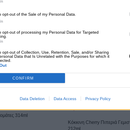
In
o opt-out of the Sale of my Personal Data.
In
Διατροφικά Στοιχεία
to opt-out of processing my Personal Data for Targeted
Επιπλέον Πληροφορίες
ing.
In
Κωδικός προϊόντος:
PIC615
Κατηγορίες:
Ορεκτικά
,
Τουρσί
o opt-out of Collection, Use, Retention, Sale, and/or Sharing
ersonal Data that Is Unrelated with the Purposes for which it
lected.
Out
CONFIRM
ΣΧΕΤΙΚΑ ΠΡΟΪΟΝΤΑ
Data Deletion
Data Access
Privacy Policy
τομάτες 314ml
Κόκκινη Cherry Πιπεριά Γεμισ
212ml