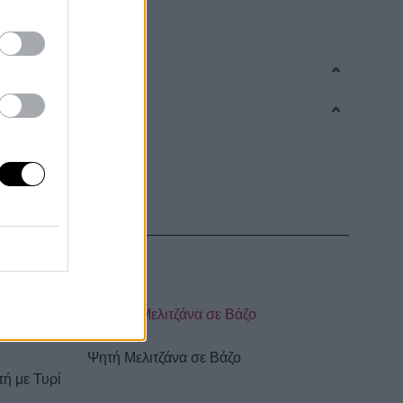
Ψητή Μελιτζάνα σε Βάζο
τή με Τυρί