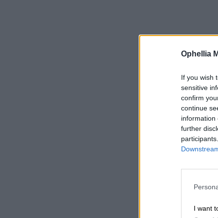
Ophellia 
If you wish 
sensitive in
confirm you
continue se
information 
further disc
participants
Downstream 
Persona
I want t