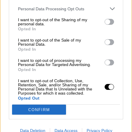
Personal Data Processing Opt Outs
I want to opt-out of the Sharing of my
personal data.
Opted In
ΣΧΕΤΙΚΑ ΠΡΟΪΟΝΤΑ
I want to opt-out of the Sale of my
Personal Data.
Opted In
I want to opt-out of processing my
Ταχίνι από 100% σουσάμι 300γρ
Personal Data for Targeted Advertising.
Opted In
I want to opt-out of Collection, Use,
Retention, Sale, and/or Sharing of my
Personal Data that Is Unrelated with the
Purposes for which it was collected.
Ταχίνι κακάο και φουντούκι 300γρ
Opted Out
CONFIRM
Data Deletion
Data Access
Privacy Policy
Άλειμμα Φρούτου Δάσους