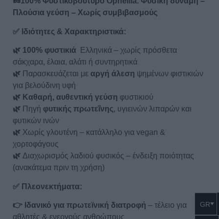
🥜
100% Φυστικοβούτυρο
Ophellia.
Φυσική δύναμη –
Πλούσια γεύση – Χωρίς συμβιβασμούς
✅
Ιδιότητες & Χαρακτηριστικά:
🌿 100% φυστικιά
Ελληνικά – χωρίς πρόσθετα
σάκχαρα, έλαια, αλάτι ή συντηρητικά
🌿
Παρασκευάζεται με
αργή άλεση
ψημένων φιστικιών
για βελούδινη υφή
🌿 Καθαρή, αυθεντική γεύση
φυστικιού
🌿
Πηγή
φυτικής πρωτεΐνης
, υγιεινών λιπαρών και
φυτικών ινών
🌿
Χωρίς γλουτένη – κατάλληλο για vegan &
χορτοφάγους
🌿
Διαχωρισμός λαδιού φυσικός – ένδειξη ποιότητας
(ανακάτεμα πριν τη χρήση)
✅ Πλεονεκτήματα:
GR
👉 Ιδανικό για πρωτεϊνική διατροφή
– τέλειο για
αθλητές & ενεργούς ανθρώπους