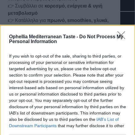
👉 Συμβάλλει σε
κορεσμό, ενέργεια & υγιή
μεταβολισμό
👉 Κατάλληλο για
πρωινό, smoothies, γλυκά,
άλειμμα ή μαγειρική
0
👉 χωρίς υδρογονωμένα λιπαρά
Ophellia Mediterranean Taste -
Do Not Process My
Personal Information
👉 Υψηλή περιεκτικότητα σε
βιταμίνη Β3, Ε, μαγνήσιο
& κάλιο
If you wish to opt-out of the sale, sharing to third parties, or
👉 Φυσική επιλογή για σνακ χωρίς ενοχές!
processing of your personal or sensitive information for
100% Φυστικοβούτυρο
Ophellia
– Μόνο φυστίκι,
targeted advertising by us, please use the below opt-out
section to confirm your selection. Please note that after your
τίποτα περιττό.
opt-out request is processed you may continue seeing
Η ενέργεια της φύσης σε κάθε κουταλιά.
interest-based ads based on personal information utilized by
us or personal information disclosed to third parties prior to
Διατροφικά Στοιχεία
your opt-out. You may separately opt-out of the further
disclosure of your personal information by third parties on the
Επιπλέον Πληροφορίες
IAB’s list of downstream participants. This information may
also be disclosed by us to third parties on the
IAB’s List of
Κωδικός προϊόντος:
PB514
Downstream Participants
that may further disclose it to other
Κατηγορίες:
Βούτυρα Ξηρών Καρπών
,
Φιστικοβούτηρο
third parties.
Ετικέτα:
Without Sugar