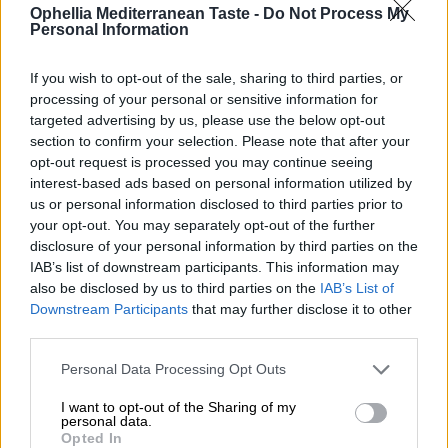
από την πρώτη σταγόνα!
Ophellia Mediterranean Taste -
Do Not Process My
Personal Information
Άρτυμα Ελαιόλαδου με Βότανα – γιατί η γεύση
πρέπει να παίζει!
If you wish to opt-out of the sale, sharing to third parties, or
processing of your personal or sensitive information for
Διατροφικά Στοιχεία
targeted advertising by us, please use the below opt-out
section to confirm your selection. Please note that after your
Επιπλέον Πληροφορίες
opt-out request is processed you may continue seeing
Κωδικός προϊόντος:
XVH443
interest-based ads based on personal information utilized by
Κατηγορίες:
Premium σειρά Ophelin
,
Ελαιόλαδο
us or personal information disclosed to third parties prior to
Ετικέτες:
Premium Σειρά
,
Εξαιρετικά Παρθένο Ελαιόλαδο
your opt-out. You may separately opt-out of the further
disclosure of your personal information by third parties on the
IAB’s list of downstream participants. This information may
also be disclosed by us to third parties on the
IAB’s List of
Downstream Participants
that may further disclose it to other
third parties.
ΣΧΕΤΙΚΑ ΠΡΟΪΟΝΤΑ
Personal Data Processing Opt Outs
I want to opt-out of the Sharing of my
personal data.
Αφιλτράριστο Εξαιρετικά Παρθένο Ελαιόλαδο 500ml
Opted In