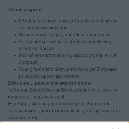
Πλεονεκτήματα:
Πλούσιο σε μονοακόρεστα λιπαρά που βοηθούν
την καρδιαγγειακή υγεία
Φυσικό προϊόν χωρίς πρόσθετα συντηρητικά
Ενισχυμένο με ελληνικά βότανα για αυθεντική
γεύση και άρωμα
Ιδανικό για γαστρονομικές εφαρμογές και υγιεινή
διατροφή
Χωρίς πρόσθετο αλάτι, κατάλληλο για διατροφές
με χαμηλή πρόσληψη νατρίου
Βάλε λίγο… μαγεία στο φαγητό σου!
🌿
Το Άρτυμα Ελαιόλαδου με Βότανα ήρθε για να κάνει τα
πιάτα σου… party γεύσεων!
Ένα λάδι, χίλια αρώματα από ελληνικά βότανα που
κάνουν σαλάτες, κρέατα και μαρινάδες να χορεύουν στο
στόμα σου! 💃🕺
Φυσικό, υγιεινό και τόσο νόστιμο που θα το λατρέψεις