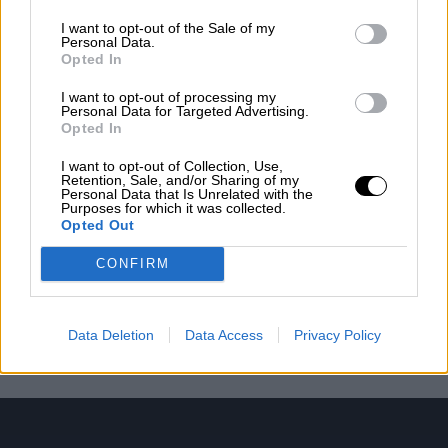
I want to opt-out of the Sale of my
Personal Data.
Opted In
I want to opt-out of processing my
Βιολογικό Εξαιρετικά Παρθένο Ελαιόλαδο 500ml
Personal Data for Targeted Advertising.
Opted In
I want to opt-out of Collection, Use,
Retention, Sale, and/or Sharing of my
Personal Data that Is Unrelated with the
Purposes for which it was collected.
Opted Out
0,2% Εξαιρετικά Παρθένο Ελαιόλαδο ΠΟΠ Βιάννος
CONFIRM
Data Deletion
Data Access
Privacy Policy
Ophellia Εξαιρετικό Παρθένο Ελαιόλαδο 5lt PET