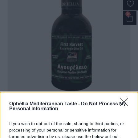
0
Ophellia Mediterranean Taste -
Do Not Process My
OPHELLIA First Harvest Extra Virgin Olive Oil –
Personal Information
Αγουρέλαιο 250ml
If you wish to opt-out of the sale, sharing to third parties, or
processing of your personal or sensitive information for
targeted advertising by us, please use the below opt-out