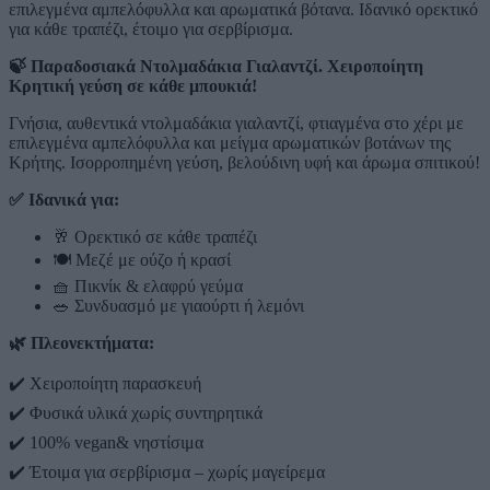
επιλεγμένα αμπελόφυλλα και αρωματικά βότανα. Ιδανικό ορεκτικό
για κάθε τραπέζι, έτοιμο για σερβίρισμα.
🍃
Παραδοσιακά Ντολμαδάκια Γιαλαντζί.
Χειροποίητη
Κρητική γεύση σε κάθε μπουκιά!
Γνήσια, αυθεντικά ντολμαδάκια γιαλαντζί, φτιαγμένα στο χέρι με
επιλεγμένα αμπελόφυλλα και μείγμα αρωματικών βοτάνων της
Κρήτης. Ισορροπημένη γεύση, βελούδινη υφή και άρωμα σπιτικού!
✅
Ιδανικά για:
🥂 Ορεκτικό σε κάθε τραπέζι
🍽️ Μεζέ με ούζο ή κρασί
🧺 Πικνίκ & ελαφρύ γεύμα
🥗 Συνδυασμό με γιαούρτι ή λεμόνι
🌿
Πλεονεκτήματα:
✔️ Χειροποίητη παρασκευή
✔️ Φυσικά υλικά χωρίς συντηρητικά
✔️ 100% vegan& νηστίσιμα
✔️ Έτοιμα για σερβίρισμα – χωρίς μαγείρεμα