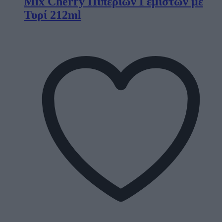
Mix Cherry Πιπεριών Γεμιστών με
Τυρί 212ml