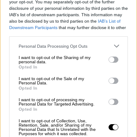
Γνήσιο βαλσαμικό
Ophellia
: Η διακριτική
your opt-out. You may separately opt-out of the further
disclosure of your personal information by third parties on the
πολυτέλεια που απογειώνει τις καθημερινές σας
IAB’s list of downstream participants. This information may
γεύσεις.
also be disclosed by us to third parties on the
IAB’s List of
Downstream Participants
that may further disclose it to other
Διατροφικά Στοιχεία
third parties.
Επιπλέον Πληροφορίες
Personal Data Processing Opt Outs
Κωδικός προϊόντος:
BV171
I want to opt-out of the Sharing of my
Κατηγορίες:
Βαλσάμικο
,
Ξύδι Βαλσάμικο
personal data.
Opted In
I want to opt-out of the Sale of my
Personal Data.
Opted In
ΣΧΕΤΙΚΑ ΠΡΟΪΟΝΤΑ
I want to opt-out of processing my
Personal Data for Targeted Advertising.
Opted In
I want to opt-out of Collection, Use,
Retention, Sale, and/or Sharing of my
Βαλσαμικο κρεμα Πορτοκαλι
Personal Data that Is Unrelated with the
Purposes for which it was collected.
5,40
€