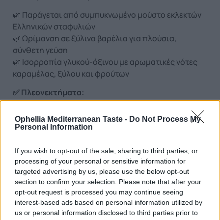
🌿 Παράγεται από συμπυκνωμένο μούστο εκλεκτών
Ελληνικών σταφυλιών
🌿 Ωρίμανση σε ξύλινα βαρέλια για πλούσια,
σύνθετη γεύση
🌿 Ισορροπία γλυκού-όξινου με αρωματικές νότες
καραμέλας, ξύλου και φρούτων
✅ Πλεονεκτήματα:
🌿 Αναδεικνύει κάθε πιάτο
: από σαλάτες και τυριά
Ophellia Mediterranean Taste -
Do Not Process My
έως ψητά κρέατα, λαχανικά ή φρούτα
Personal Information
🌿 Γκουρμέ εμφάνιση & γεύση
χωρίς κόπο – ιδανική
για επαγγελματίες και λάτρεις της μαγειρικής
If you wish to opt-out of the sale, sharing to third parties, or
🌿 Φυσικά συστατικά χωρίς συντηρητικά
processing of your personal or sensitive information for
🌿 Χαμηλές θερμίδες
– ιδανικό για υγιεινή
targeted advertising by us, please use the below opt-out
μεσογειακή διατροφή
section to confirm your selection. Please note that after your
opt-out request is processed you may continue seeing
🌿 Μεγάλη διάρκεια ζωής,
χωρίς ανάγκη ψυγείου
interest-based ads based on personal information utilized by
🌿 Εύχρηστη συσκευασία squeeze ή γυάλινη φιάλη
us or personal information disclosed to third parties prior to