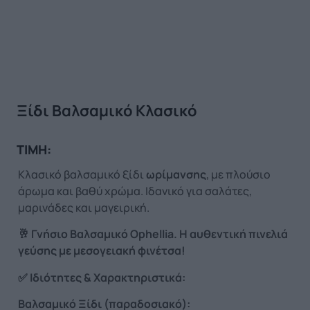
Ξίδι Βαλσαμικό Κλασικό
ΤΙΜΗ:
Κλασικό βαλσαμικό ξίδι
ωρίμανσης
, με πλούσιο
άρωμα και βαθύ χρώμα. Ιδανικό για σαλάτες,
μαρινάδες και μαγειρική.
🥂
Γνήσιο Βαλσαμικό
Ophellia.
Η αυθεντική πινελιά
γεύσης με μεσογειακή φινέτσα!
✅
Ιδιότητες & Χαρακτηριστικά:
Βαλσαμικό Ξίδι (παραδοσιακό):